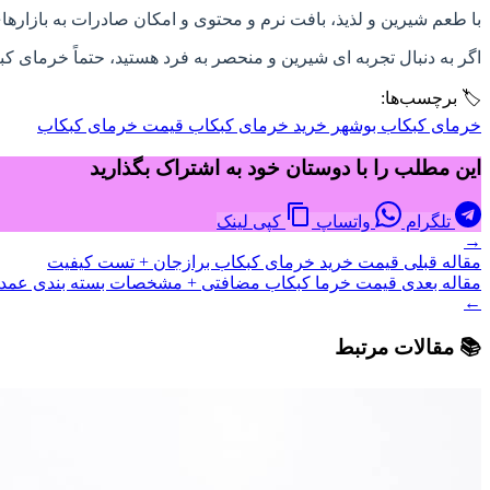
با طعم شیرین و لذیذ، بافت نرم و محتوی و امکان صادرات به بازاره
اگر به دنبال تجربه ای شیرین و منحصر به فرد هستید، حتماً خرمای کبک
🏷️ برچسب‌ها:
خرمای کبکاب بوشهر
خرید خرمای کبکاب
قیمت خرمای کبکاب
این مطلب را با دوستان خود به اشتراک بگذارید
تلگرام
واتساپ
کپی لینک
→
مقاله قبلی
قیمت خرید خرمای کبکاب برازجان + تست کیفیت
مقاله بعدی
قیمت خرما کبکاب مضافتی + مشخصات بسته بندی عمده 
←
📚 مقالات مرتبط