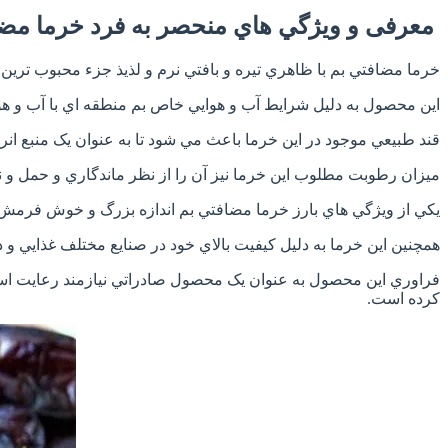
معرفی و ويژگي هاي منحصر به فرد خرما مضا
خرما مضافتي بم با ظاهري تيره و بافتي نرم و لذيذ جزء محبوب تري
اين محصول به دليل شرايط آب و هوايي خاص بم منطقه اي با آب و ه
قند طبيعي موجود در اين خرما باعث مي شود تا به عنوان يک منبع 
ميزان رطوبت مطلوب اين خرما نيز آن را از نظر ماندگاري و حمل و نقل
يکي از ويژگي هاي بارز خرما مضافتي بم اندازه بزرگ و خوش فرمش است
همچنين اين خرما به دليل کيفيت بالاي خود در صنايع مختلف غذايي و 
فراوري اين محصول به عنوان يک محصول صادراتي نيازمند رعايت استان
کرده است.