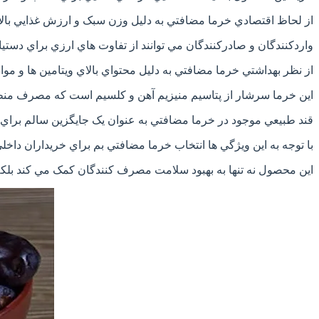
از لحاظ اقتصادي خرما مضافتي به دليل وزن سبک و ارزش غذايي بال
واردکنندگان و صادرکنندگان مي توانند از تفاوت هاي ارزي براي دستيا
از نظر بهداشتي خرما مضافتي به دليل محتواي بالاي ويتامين ها و مواد
اين خرما سرشار از پتاسيم منيزيم آهن و کلسيم است که مصرف منظم
قند طبيعي موجود در خرما مضافتي به عنوان يک جايگزين سالم براي
با توجه به اين ويژگي ها انتخاب خرما مضافتي بم براي خريداران دا
اين محصول نه تنها به بهبود سلامت مصرف کنندگان کمک مي کند بلکه 