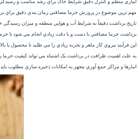
آبياري منظم و کنترل دقيق شرايط خاک براي رشد مناسب و رسيدگ
مهم ترين موضوع در پرورش خرما مضافتي زمان بندي دقيق براي ب
تاريخ برداشت دقيقاً به شرايط آب و هوايي منطقه و ميزان رسيدگي خ
برداشت خرما مضافتي با دست و با دقت زيادي انجام مي شود تا خرم
اين فرآيند نيروي کار ماهر و تجربه زيادي را مي طلبد تا محصول با بال
به علت اهميت ظرافت در برداشت يک اشتباه مي تواند کيفيت خرما را
انبارها و مراکز جمع آوري مجهز به امکانات ذخيره سازي مطلوب بايد 