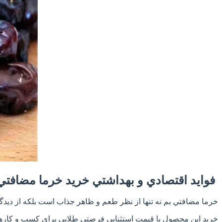
فوايد اقتصادي و بهداشتي خريد خرما مضافتي
خرما مضافتي بم نه تنها از نظر طعم و ظاهر جذاب است بلکه از ديدگا
خريد اين محصول با قيمت استثنايي فرصتي طلايي براي کسب و کارها ا